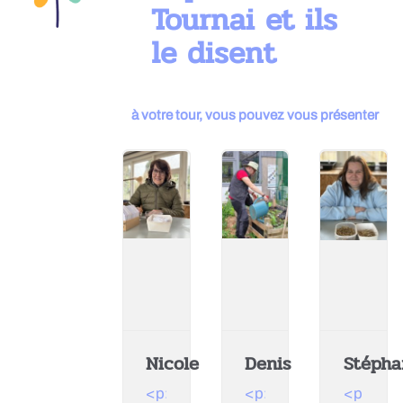
Tournai et ils
le disent
à votre tour, vous pouvez vous présenter
Nicole
Denis
Stépha
<p>Je
<p>J'ai
<p>Ici,