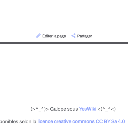
Éditer la page
Partager
(>^_^)> Galope sous
YesWiki
<(^_^<)
sponibles selon la
licence creative commons CC BY Sa 4.0