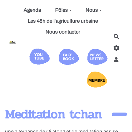
Aller au contenu principal
Agenda
Pôles
Nous
Les 48h de l'agriculture urbaine
Nous contacter
Reche
Meditation tchan
une alternance de Qi Gong et de meditation assise.