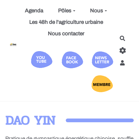
Aller au contenu principal
Agenda
Pôles
Nous
Les 48h de l'agriculture urbaine
Nous contacter
Reche
DAO YIN
Pratique de gymnastique énergétique chinoise, souffle